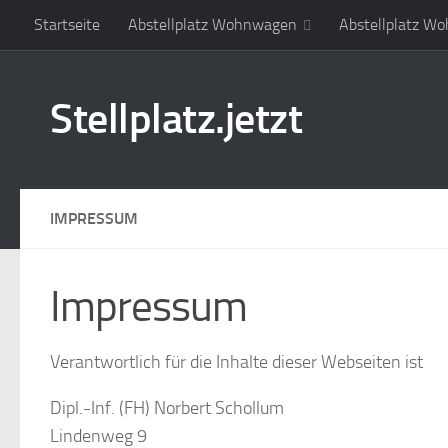
Startseite
Abstellplatz Wohnwagen
Abstellplatz W
Zum Inhalt springen
Stellplatz.jetzt
IMPRESSUM
Impressum
Verantwortlich für die Inhalte dieser Webseiten ist
Dipl.-Inf. (FH) Norbert Schollum
Lindenweg 9