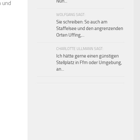
Nun...
n und
WOLFGANG SAGT:
Sie schreiben: So auch am
Staffelsee und den angrenzenden
Orten Uffing,...
CHARLOTTE ULLMANN SAGT:
Ich hätte gerne einen günstigen
Stellplatz in Ffm oder Umgebung,
an...