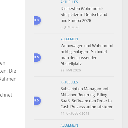
AKTUELLES
Die besten Wohnmobil-
Stellplätze in Deutschland
und Europa 2026
KI-GENERIERTES BILD
6. JUNI 2026
ALLGEMEIN
Wohnwagen und Wohnmobil
richtig einlagern: So findet
man den passenden
KI-GENERIERTES BILD
nen
Abstellplatz
ten. Die
22. MAI 2026
m Rahmen
AKTUELLES
Subscription Management:
ichnet
Mit einer Recurring-Billing
SaaS-Software den Order to
KI-GENERIERTES BILD
Cash Prozess automatisieren
11. OKTOBER 2019
ALLGEMEIN