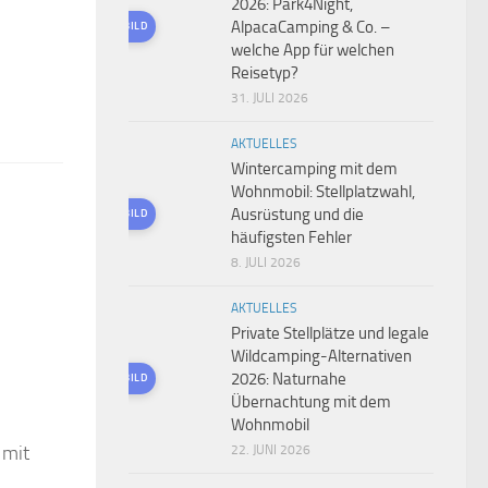
2026: Park4Night,
AlpacaCamping & Co. –
KI-GENERIERTES BILD
welche App für welchen
Reisetyp?
31. JULI 2026
AKTUELLES
Wintercamping mit dem
Wohnmobil: Stellplatzwahl,
Ausrüstung und die
KI-GENERIERTES BILD
häufigsten Fehler
8. JULI 2026
AKTUELLES
Private Stellplätze und legale
Wildcamping-Alternativen
2026: Naturnahe
KI-GENERIERTES BILD
Übernachtung mit dem
Wohnmobil
 mit
22. JUNI 2026