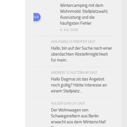
Wintercamping mit dem
Wohnmobil: Stellplatzwahl,
Ausrüstung und die
KI-GENERIERTES BILD
häufigsten Fehler
8. JULI 2026
WOLFGANG SCHREPFER SAGT:
Hallo, bin auf der Suche nach einer
überdachten Abstellmöglichkeit
für mein...
ANDREAS SCHLETZBAUM SAGT:
Hallo Dagmar,ist das Angebot
noch gültig? Hätte Interesse an
einem Stellplatz...
HOLGER JURISCH SAGT:
Der Wohnwagen von
Schwiegereltern aus Berlin
erwacht aus dem Winterschlaf.