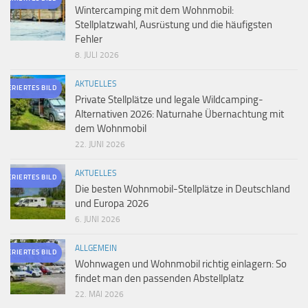
Wintercamping mit dem Wohnmobil:
Stellplatzwahl, Ausrüstung und die häufigsten
Fehler
8. JULI 2026
AKTUELLES
ENERIERTES BILD
Private Stellplätze und legale Wildcamping-
Alternativen 2026: Naturnahe Übernachtung mit
dem Wohnmobil
22. JUNI 2026
AKTUELLES
ENERIERTES BILD
Die besten Wohnmobil-Stellplätze in Deutschland
und Europa 2026
6. JUNI 2026
ALLGEMEIN
ENERIERTES BILD
Wohnwagen und Wohnmobil richtig einlagern: So
findet man den passenden Abstellplatz
22. MAI 2026