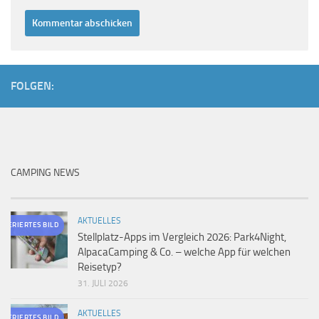
FOLGEN:
CAMPING NEWS
AKTUELLES
ENERIERTES BILD
Stellplatz-Apps im Vergleich 2026: Park4Night,
AlpacaCamping & Co. – welche App für welchen
Reisetyp?
31. JULI 2026
AKTUELLES
ENERIERTES BILD