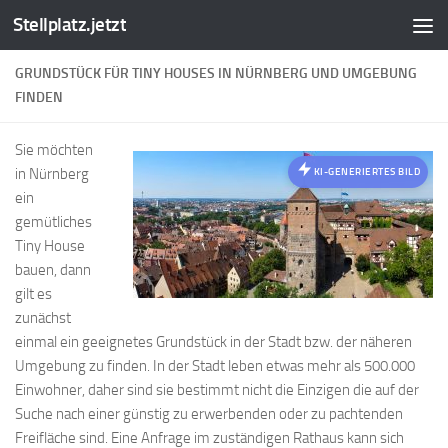
Stellplatz.jetzt
Zum Inhalt springen
GRUNDSTÜCK FÜR TINY HOUSES IN NÜRNBERG UND UMGEBUNG
FINDEN
Sie möchten
in Nürnberg
KI-GENERIERTES BILD
ein
gemütliches
Tiny House
bauen, dann
gilt es
zunächst
einmal ein geeignetes Grundstück in der Stadt bzw. der näheren
Umgebung zu finden. In der Stadt leben etwas mehr als 500.000
Einwohner, daher sind sie bestimmt nicht die Einzigen die auf der
Suche nach einer günstig zu erwerbenden oder zu pachtenden
Freifläche sind. Eine Anfrage im zuständigen Rathaus kann sich