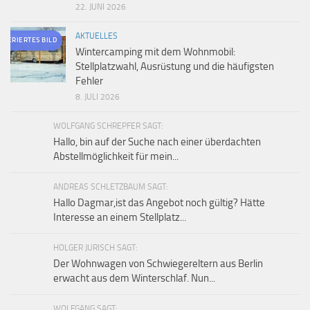
22. JUNI 2026
AKTUELLES
ENERIERTES BILD
Wintercamping mit dem Wohnmobil:
Stellplatzwahl, Ausrüstung und die häufigsten
Fehler
8. JULI 2026
WOLFGANG SCHREPFER SAGT:
Hallo, bin auf der Suche nach einer überdachten
Abstellmöglichkeit für mein...
ANDREAS SCHLETZBAUM SAGT:
Hallo Dagmar,ist das Angebot noch gültig? Hätte
Interesse an einem Stellplatz...
HOLGER JURISCH SAGT:
Der Wohnwagen von Schwiegereltern aus Berlin
erwacht aus dem Winterschlaf. Nun...
WOLFGANG SAGT: