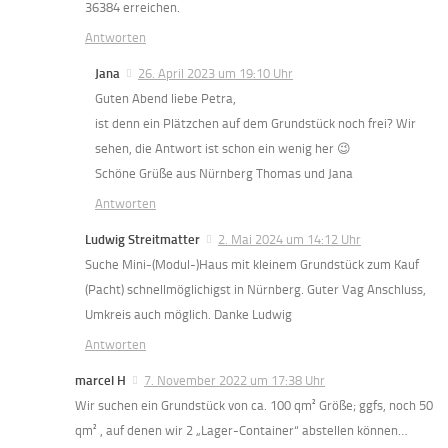
36384 erreichen.
Antworten
Jana
26. April 2023 um 19:10 Uhr
Guten Abend liebe Petra,
ist denn ein Plätzchen auf dem Grundstück noch frei? Wir
sehen, die Antwort ist schon ein wenig her 😉
Schöne Grüße aus Nürnberg Thomas und Jana
Antworten
Ludwig Streitmatter
2. Mai 2024 um 14:12 Uhr
Suche Mini-(Modul-)Haus mit kleinem Grundstück zum Kauf
(Pacht) schnellmöglichigst in Nürnberg. Guter Vag Anschluss,
Umkreis auch möglich. Danke Ludwig
Antworten
marcel H
7. November 2022 um 17:38 Uhr
Wir suchen ein Grundstück von ca. 100 qm² Größe; ggfs, noch 50
qm² , auf denen wir 2 „Lager-Container“ abstellen können…