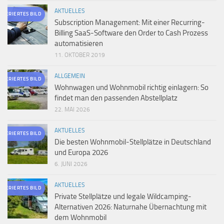
AKTUELLES
ENERIERTES BILD
Subscription Management: Mit einer Recurring-
Billing SaaS-Software den Order to Cash Prozess
automatisieren
11. OKTOBER 2019
ALLGEMEIN
ENERIERTES BILD
Wohnwagen und Wohnmobil richtig einlagern: So
findet man den passenden Abstellplatz
22. MAI 2026
AKTUELLES
ENERIERTES BILD
Die besten Wohnmobil-Stellplätze in Deutschland
und Europa 2026
6. JUNI 2026
AKTUELLES
ENERIERTES BILD
Private Stellplätze und legale Wildcamping-
Alternativen 2026: Naturnahe Übernachtung mit
dem Wohnmobil