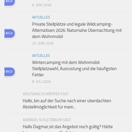
TES BILD
6. JUNI 2026
AKTUELLES
Private Stellplätze und legale Wildcamping-
Alternativen 2026: Naturnahe Übernachtung mit
TES BILD
dem Wohnmobil
22. JUNI 2026
AKTUELLES
Wintercamping mit dem Wohnmobil:
Stellplatzwahl, Ausrüstung und die häufigsten
TES BILD
Fehler
8. JULI 2026
WOLFGANG SCHREPFER SAGT:
Hallo, bin auf der Suche nach einer überdachten
Abstellmöglichkeit für mein...
ANDREAS SCHLETZBAUM SAGT:
Hallo Dagmar,ist das Angebot noch gültig? Hätte