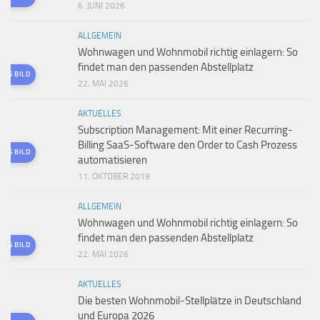
6. JUNI 2026
ALLGEMEIN
Wohnwagen und Wohnmobil richtig einlagern: So
findet man den passenden Abstellplatz
TES BILD
22. MAI 2026
AKTUELLES
Subscription Management: Mit einer Recurring-
Billing SaaS-Software den Order to Cash Prozess
TES BILD
automatisieren
11. OKTOBER 2019
ALLGEMEIN
Wohnwagen und Wohnmobil richtig einlagern: So
findet man den passenden Abstellplatz
TES BILD
22. MAI 2026
AKTUELLES
Die besten Wohnmobil-Stellplätze in Deutschland
und Europa 2026