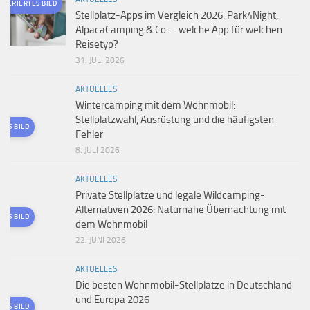
ENERIERTES BILD
Stellplatz-Apps im Vergleich 2026: Park4Night,
AlpacaCamping & Co. – welche App für welchen
Reisetyp?
31. JULI 2026
AKTUELLES
Wintercamping mit dem Wohnmobil:
Stellplatzwahl, Ausrüstung und die häufigsten
TES BILD
Fehler
8. JULI 2026
AKTUELLES
Private Stellplätze und legale Wildcamping-
Alternativen 2026: Naturnahe Übernachtung mit
TES BILD
dem Wohnmobil
22. JUNI 2026
AKTUELLES
Die besten Wohnmobil-Stellplätze in Deutschland
und Europa 2026
TES BILD