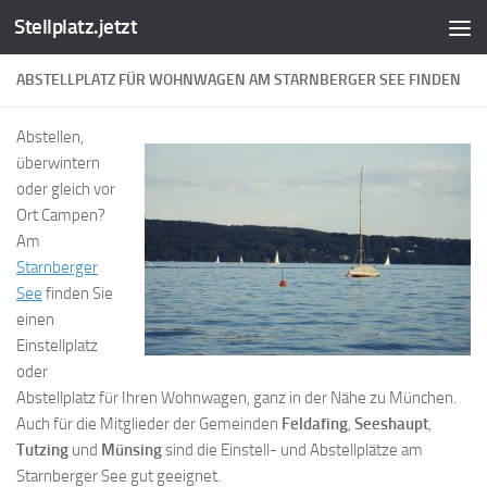
Stellplatz.jetzt
Zum Inhalt springen
ABSTELLPLATZ FÜR WOHNWAGEN AM STARNBERGER SEE FINDEN
Abstellen,
überwintern
oder gleich vor
Ort Campen?
Am
Starnberger
See
finden Sie
einen
Einstellplatz
oder
Abstellplatz für Ihren Wohnwagen, ganz in der Nähe zu München.
Auch für die Mitglieder der Gemeinden
Feldafing
,
Seeshaupt
,
Tutzing
und
Münsing
sind die Einstell- und Abstellplätze am
Starnberger See gut geeignet.