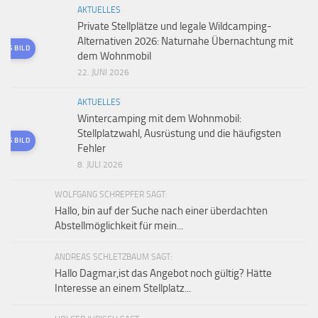
AKTUELLES
Private Stellplätze und legale Wildcamping-
Alternativen 2026: Naturnahe Übernachtung mit
TES BILD
dem Wohnmobil
22. JUNI 2026
AKTUELLES
Wintercamping mit dem Wohnmobil:
Stellplatzwahl, Ausrüstung und die häufigsten
TES BILD
Fehler
8. JULI 2026
WOLFGANG SCHREPFER SAGT:
Hallo, bin auf der Suche nach einer überdachten
Abstellmöglichkeit für mein...
ANDREAS SCHLETZBAUM SAGT:
Hallo Dagmar,ist das Angebot noch gültig? Hätte
Interesse an einem Stellplatz...