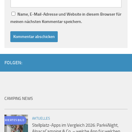
Name, E-Mail-Adresse und Website in diesem Browser für
meinen nächsten Kommentar speichern.
FOLGEN:
CAMPING NEWS
AKTUELLES
ENERIERTES BILD
Stellplatz-Apps im Vergleich 2026: Park4Night,
AlpacaCamping & Co. – welche App für welchen