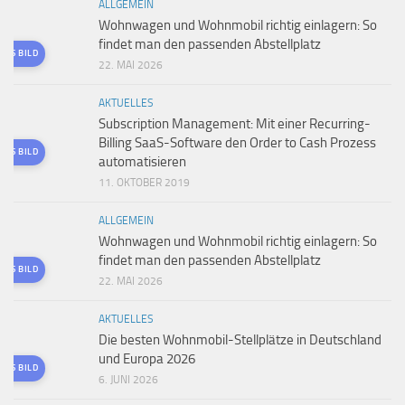
ALLGEMEIN
Wohnwagen und Wohnmobil richtig einlagern: So
findet man den passenden Abstellplatz
TES BILD
22. MAI 2026
AKTUELLES
Subscription Management: Mit einer Recurring-
Billing SaaS-Software den Order to Cash Prozess
TES BILD
automatisieren
11. OKTOBER 2019
ALLGEMEIN
Wohnwagen und Wohnmobil richtig einlagern: So
findet man den passenden Abstellplatz
TES BILD
22. MAI 2026
AKTUELLES
Die besten Wohnmobil-Stellplätze in Deutschland
und Europa 2026
TES BILD
6. JUNI 2026