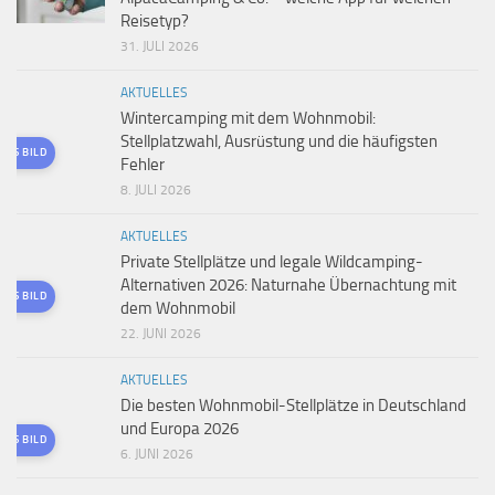
Reisetyp?
31. JULI 2026
AKTUELLES
Wintercamping mit dem Wohnmobil:
Stellplatzwahl, Ausrüstung und die häufigsten
TES BILD
Fehler
8. JULI 2026
AKTUELLES
Private Stellplätze und legale Wildcamping-
Alternativen 2026: Naturnahe Übernachtung mit
TES BILD
dem Wohnmobil
22. JUNI 2026
AKTUELLES
Die besten Wohnmobil-Stellplätze in Deutschland
und Europa 2026
TES BILD
6. JUNI 2026