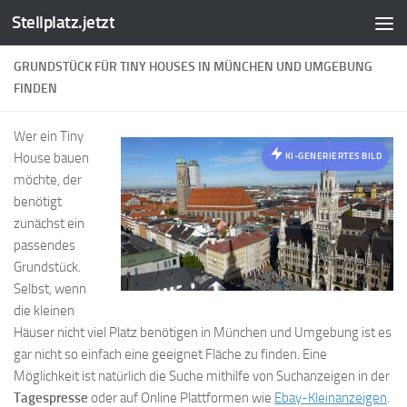
Stellplatz.jetzt
Zum Inhalt springen
GRUNDSTÜCK FÜR TINY HOUSES IN MÜNCHEN UND UMGEBUNG
FINDEN
Wer ein Tiny
House bauen
KI-GENERIERTES BILD
möchte, der
benötigt
zunächst ein
passendes
Grundstück.
Selbst, wenn
die kleinen
Häuser nicht viel Platz benötigen in München und Umgebung ist es
gar nicht so einfach eine geeignet Fläche zu finden. Eine
Möglichkeit ist natürlich die Suche mithilfe von Suchanzeigen in der
Tagespresse
oder auf Online Plattformen wie
Ebay-Kleinanzeigen
.