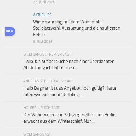
22. JUNI 2026
AKTUELLES
Wintercamping mit dem Wohnmobil:
Stellplatzwahl, Ausrüstung und die häufigsten
TES BILD
Fehler
8. JULI 2026
WOLFGANG SCHREPFER SAGT:
Hallo, bin auf der Suche nach einer überdachten
Abstellmöglichkeit für mein...
ANDREAS SCHLETZBAUM SAGT:
Hallo Dagmar,ist das Angebot noch gültig? Hätte
Interesse an einem Stellplatz...
HOLGER JURISCH SAGT:
Der Wohnwagen von Schwiegereltern aus Berlin
erwacht aus dem Winterschlaf. Nun...
WOLFGANG SAGT: