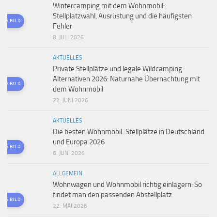
Wintercamping mit dem Wohnmobil:
Stellplatzwahl, Ausrüstung und die häufigsten
TES BILD
Fehler
8. JULI 2026
AKTUELLES
Private Stellplätze und legale Wildcamping-
Alternativen 2026: Naturnahe Übernachtung mit
TES BILD
dem Wohnmobil
22. JUNI 2026
AKTUELLES
Die besten Wohnmobil-Stellplätze in Deutschland
und Europa 2026
TES BILD
6. JUNI 2026
ALLGEMEIN
Wohnwagen und Wohnmobil richtig einlagern: So
findet man den passenden Abstellplatz
TES BILD
22. MAI 2026