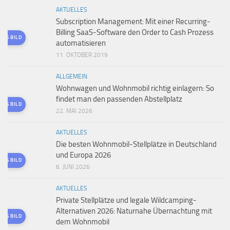
AKTUELLES
Subscription Management: Mit einer Recurring-
Billing SaaS-Software den Order to Cash Prozess
TES BILD
automatisieren
11. OKTOBER 2019
ALLGEMEIN
Wohnwagen und Wohnmobil richtig einlagern: So
findet man den passenden Abstellplatz
TES BILD
22. MAI 2026
AKTUELLES
Die besten Wohnmobil-Stellplätze in Deutschland
und Europa 2026
TES BILD
6. JUNI 2026
AKTUELLES
Private Stellplätze und legale Wildcamping-
Alternativen 2026: Naturnahe Übernachtung mit
TES BILD
dem Wohnmobil