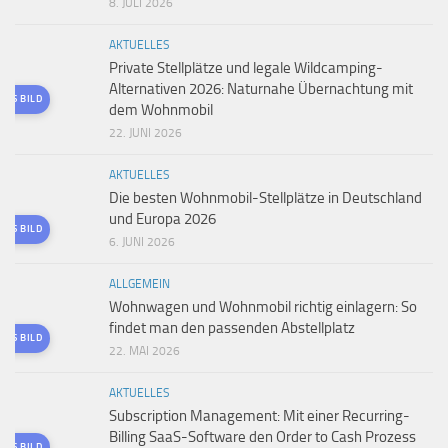
8. JULI 2026
AKTUELLES
Private Stellplätze und legale Wildcamping-
Alternativen 2026: Naturnahe Übernachtung mit
TES BILD
dem Wohnmobil
22. JUNI 2026
AKTUELLES
Die besten Wohnmobil-Stellplätze in Deutschland
und Europa 2026
TES BILD
6. JUNI 2026
ALLGEMEIN
Wohnwagen und Wohnmobil richtig einlagern: So
findet man den passenden Abstellplatz
TES BILD
22. MAI 2026
AKTUELLES
Subscription Management: Mit einer Recurring-
Billing SaaS-Software den Order to Cash Prozess
TES BILD