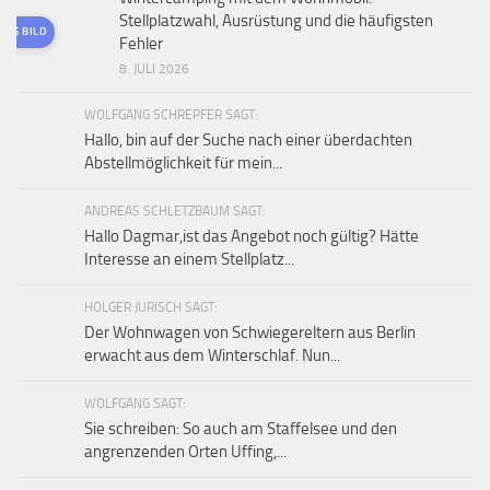
Stellplatzwahl, Ausrüstung und die häufigsten
TES BILD
Fehler
8. JULI 2026
WOLFGANG SCHREPFER SAGT:
Hallo, bin auf der Suche nach einer überdachten
Abstellmöglichkeit für mein...
ANDREAS SCHLETZBAUM SAGT:
Hallo Dagmar,ist das Angebot noch gültig? Hätte
Interesse an einem Stellplatz...
HOLGER JURISCH SAGT:
Der Wohnwagen von Schwiegereltern aus Berlin
erwacht aus dem Winterschlaf. Nun...
WOLFGANG SAGT:
Sie schreiben: So auch am Staffelsee und den
angrenzenden Orten Uffing,...