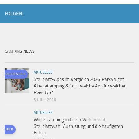
FOLGEN:
CAMPING NEWS
AKTUELLES
ENERIERTES BILD
Stellplatz-Apps im Vergleich 2026: Park4Night,
AlpacaCamping & Co. – welche App für welchen
Reisetyp?
31. JULI 2026
AKTUELLES
Wintercamping mit dem Wohnmobil:
Stellplatzwahl, Ausrüstung und die häufigsten
TES BILD
Fehler