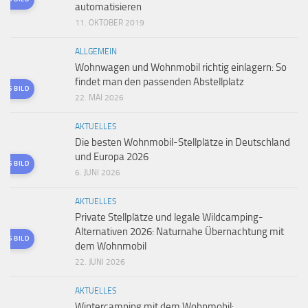
automatisieren
11. OKTOBER 2019
ALLGEMEIN
Wohnwagen und Wohnmobil richtig einlagern: So
findet man den passenden Abstellplatz
TES BILD
22. MAI 2026
AKTUELLES
Die besten Wohnmobil-Stellplätze in Deutschland
und Europa 2026
TES BILD
6. JUNI 2026
AKTUELLES
Private Stellplätze und legale Wildcamping-
Alternativen 2026: Naturnahe Übernachtung mit
TES BILD
dem Wohnmobil
22. JUNI 2026
AKTUELLES
Wintercamping mit dem Wohnmobil: