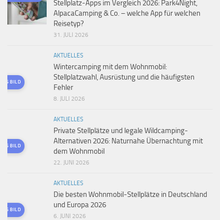
Stellplatz-Apps im Vergleich 2026: Park4Night,
AlpacaCamping & Co. – welche App für welchen
Reisetyp?
31. JULI 2026
AKTUELLES
Wintercamping mit dem Wohnmobil:
Stellplatzwahl, Ausrüstung und die häufigsten
TES BILD
Fehler
8. JULI 2026
AKTUELLES
Private Stellplätze und legale Wildcamping-
Alternativen 2026: Naturnahe Übernachtung mit
TES BILD
dem Wohnmobil
22. JUNI 2026
AKTUELLES
Die besten Wohnmobil-Stellplätze in Deutschland
und Europa 2026
TES BILD
6. JUNI 2026