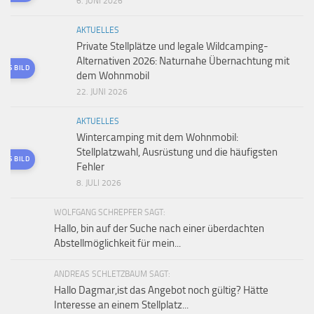
6. JUNI 2026
AKTUELLES
Private Stellplätze und legale Wildcamping-
Alternativen 2026: Naturnahe Übernachtung mit
TES BILD
dem Wohnmobil
22. JUNI 2026
AKTUELLES
Wintercamping mit dem Wohnmobil:
Stellplatzwahl, Ausrüstung und die häufigsten
TES BILD
Fehler
8. JULI 2026
WOLFGANG SCHREPFER SAGT:
Hallo, bin auf der Suche nach einer überdachten
Abstellmöglichkeit für mein...
ANDREAS SCHLETZBAUM SAGT:
Hallo Dagmar,ist das Angebot noch gültig? Hätte
Interesse an einem Stellplatz...