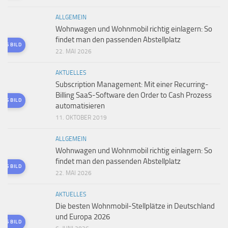
ALLGEMEIN
Wohnwagen und Wohnmobil richtig einlagern: So
findet man den passenden Abstellplatz
TES BILD
22. MAI 2026
AKTUELLES
Subscription Management: Mit einer Recurring-
Billing SaaS-Software den Order to Cash Prozess
TES BILD
automatisieren
11. OKTOBER 2019
ALLGEMEIN
Wohnwagen und Wohnmobil richtig einlagern: So
findet man den passenden Abstellplatz
TES BILD
22. MAI 2026
AKTUELLES
Die besten Wohnmobil-Stellplätze in Deutschland
und Europa 2026
TES BILD